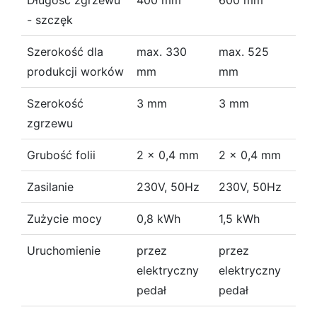
Długość zgrzewu
400 mm
600 mm
- szczęk
Szerokość dla
max. 330
max. 525
produkcji worków
mm
mm
Szerokość
3 mm
3 mm
zgrzewu
Grubość folii
2 x 0,4 mm
2 x 0,4 mm
Zasilanie
230V, 50Hz
230V, 50Hz
Zużycie mocy
0,8 kWh
1,5 kWh
Uruchomienie
przez
przez
elektryczny
elektryczny
pedał
pedał